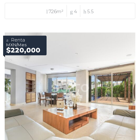
726m²
4
5.5
Renta
MXN/Mes
$220,000