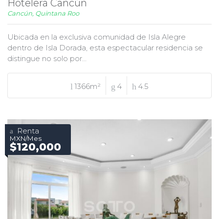
Hotelera Cancún
Cancún, Quintana Roo
Ubicada en la exclusiva comunidad de Isla Alegre
dentro de Isla Dorada, esta espectacular residencia se
distingue no solo por...
1366m²
4
4.5
Renta
MXN/Mes
$120,000