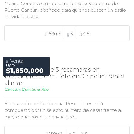
Marina Condos es un desarrollo exclusivo dentro de
Puerto Cancún, diseñado para quienes buscan un estilo
de vida lujoso y...
183m²
3
4.5
Venta
USD
Casa en venta de 5 recamaras en
$1,850,000
Pescadores Zona Hotelera Cancún frente
al mar
Cancún, Quintana Roo
El desarrollo de Residencial Pescadores está
compuesto por un selecto número de casas frente al
mar, lo que garantiza privacidad...
130m²
5
5