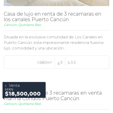
Casa de lujo en renta de 3 recamaras en
los canales Puerto Cancún
Cancún, Quintana Roo
Situada en la exclusiva comunidad de Los Canales en
Puerto Cancún, esta impresionante residencia fusiona
lujo, comodidad y una ubicación...
680m²
3
3.5
Venta
MXN
Departamento de 3 recamaras en venta
$18,500,000
Marina Condos Puerto Cancún
Cancún, Quintana Roo