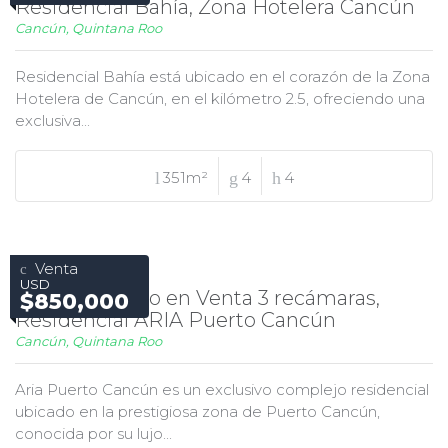
Residencial Bahía, Zona Hotelera Cancún
Cancún, Quintana Roo
Residencial Bahía está ubicado en el corazón de la Zona
Hotelera de Cancún, en el kilómetro 2.5, ofreciendo una
exclusiva...
351m²
4
4
Venta
USD
Departamento en Venta 3 recámaras,
$850,000
Residencial ARIA Puerto Cancún
Cancún, Quintana Roo
Aria Puerto Cancún es un exclusivo complejo residencial
ubicado en la prestigiosa zona de Puerto Cancún,
conocida por su lujo...