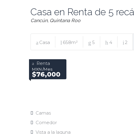
Casa en Renta de 5 rec
Cancún, Quintana Roo
Casa
658m²
5
4
2
Renta
MXN /Mes
$76,000
Camas
Comedor
Vista a la laguna