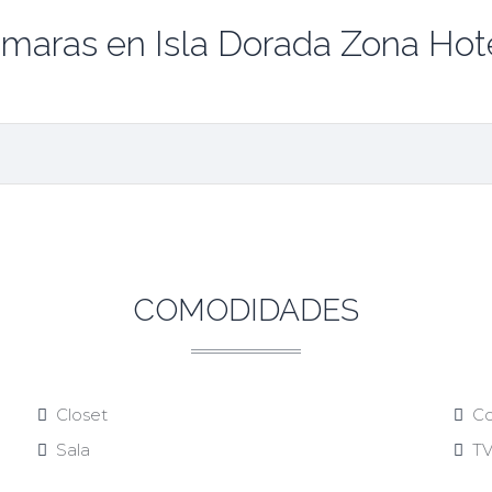
ámaras en Isla Dorada Zona Ho
COMODIDADES
Closet
Co
Sala
T