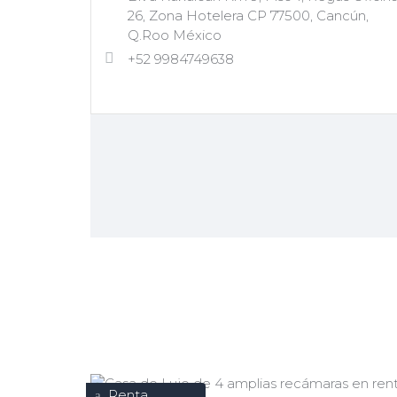
26, Zona Hotelera CP 77500, Cancún,
Q.Roo México
+52 9984749638
Renta