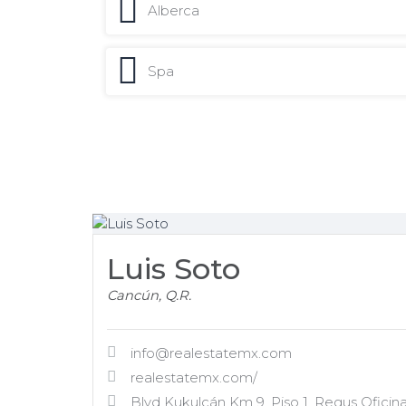
Alberca
Spa
Luis Soto
Cancún, Q.R.
info@realestatemx.com
realestatemx.com/
Blvd Kukulcán Km 9, Piso 1, Regus Oficin