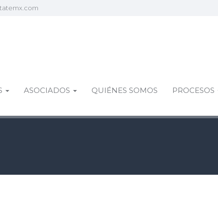
statemx.com
S
ASOCIADOS
QUIÉNES SOMOS
PROCESOS