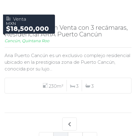
Venta
MXN
Departamento en Venta con 3 recámaras,
$18,500,000
Residencial ARIA Puerto Cancún
Cancún, Quintana Roo
Aria Puerto Cancún es un exclusivo complejo residencial
ubicado en la prestigiosa zona de Puerto Cancún,
conocida por su lujo...
230m²
3
3