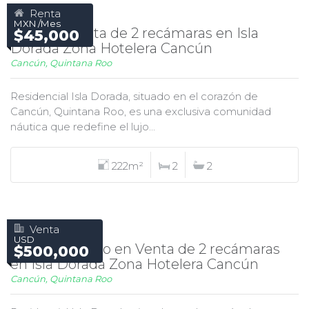
Renta
MXN /Mes
Casa en Renta de 2 recámaras en Isla
$45,000
Dorada Zona Hotelera Cancún
Cancún, Quintana Roo
Residencial Isla Dorada, situado en el corazón de
Cancún, Quintana Roo, es una exclusiva comunidad
náutica que redefine el lujo...
222m²
2
2
Venta
USD
Departamento en Venta de 2 recámaras
$500,000
en Isla Dorada Zona Hotelera Cancún
Cancún, Quintana Roo