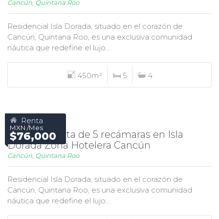
Cancún, Quintana Roo
Residencial Isla Dorada, situado en el corazón de
Cancún, Quintana Roo, es una exclusiva comunidad
náutica que redefine el lujo...
450m²
5
4
Renta
MXN /Mes
Casa en Renta de 5 recámaras en Isla
$76,000
Dorada Zona Hotelera Cancún
Cancún, Quintana Roo
Residencial Isla Dorada, situado en el corazón de
Cancún, Quintana Roo, es una exclusiva comunidad
náutica que redefine el lujo...