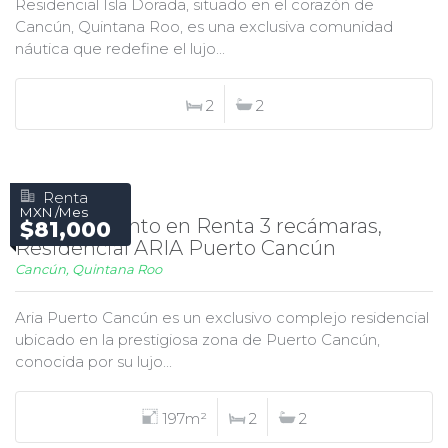
Residencial Isla Dorada, situado en el corazón de
Cancún, Quintana Roo, es una exclusiva comunidad
náutica que redefine el lujo...
2
2
Renta
MXN /Mes
Departamento en Renta 3 recámaras,
$81,000
Residencial ARIA Puerto Cancún
Cancún, Quintana Roo
Aria Puerto Cancún es un exclusivo complejo residencial
ubicado en la prestigiosa zona de Puerto Cancún,
conocida por su lujo...
197m²
2
2