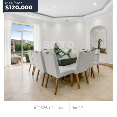
MXN/Mes
$120,000
1366m²
4
4.5