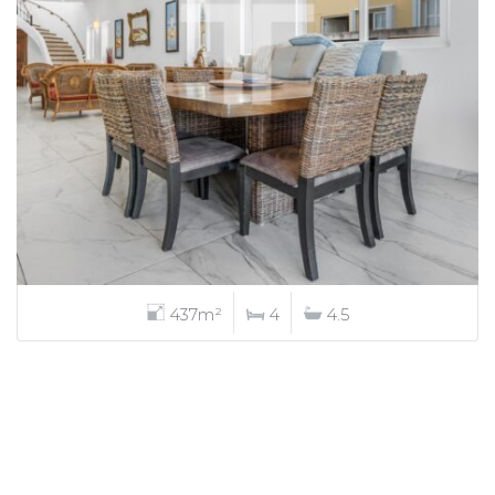
437m²
4
4.5