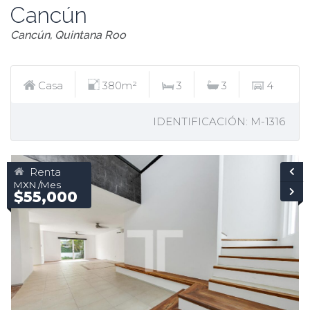
Cancún
Cancún, Quintana Roo
Casa
380m²
3
3
4
IDENTIFICACIÓN: M-1316
Renta
MXN /Mes
$55,000