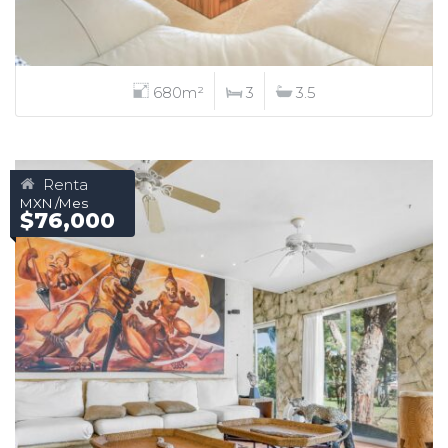
680m²
3
3.5
Renta
MXN /Mes
$76,000