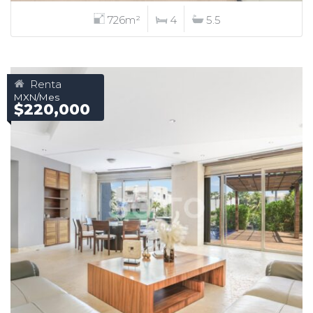
726m²
4
5.5
Renta
MXN/Mes
$220,000