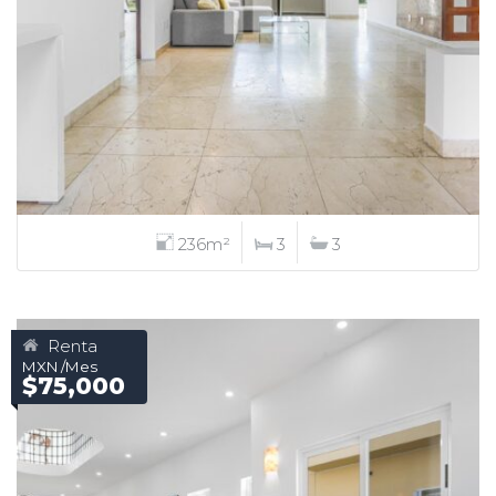
236m²
3
3
Renta
MXN /Mes
$75,000