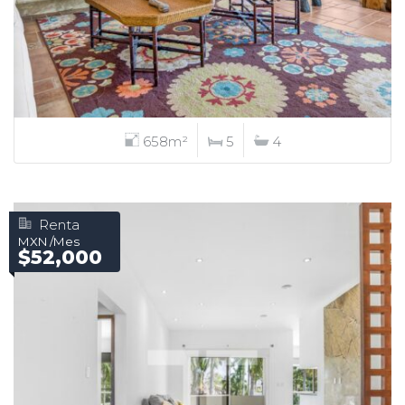
658m²
5
4
Renta
MXN /Mes
$52,000