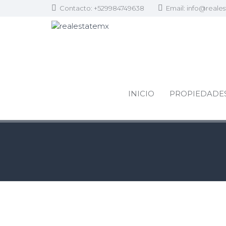
Contacto: +529984749638
Email:
info@reale
INICIO
PROPIEDADE