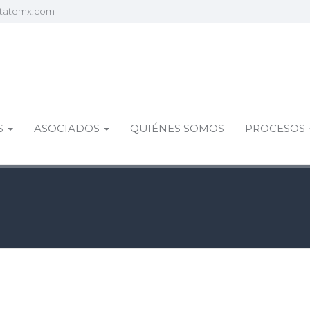
statemx.com
S
ASOCIADOS
QUIÉNES SOMOS
PROCESOS