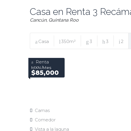
Casa en Renta 3 Recáma
Cancún, Quintana Roo
Casa
350m²
3
3
2
Renta
MXN /Mes
$85,000
Camas
Comedor
Vista a la laguna