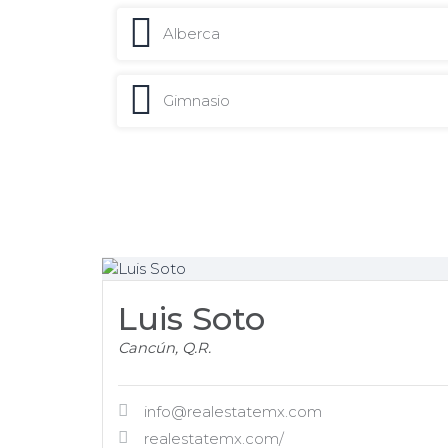
Alberca
Gimnasio
Luis Soto
Cancún, Q.R.
info@realestatemx.com
realestatemx.com/